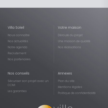
Villa Soleil
Votre maison
Nous connaître
Déroulé du projet
Nos actualités
Une maison de qualité
Notre agenda
Nos réalisations
Recrutement
Nos partenaires
Nos conseils
Annexes
Sécuriser son projet avec un
Plan du site
CCMI
Mentions légales
Les garanties
Politique de confidentialité