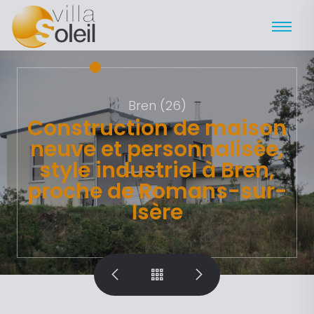
Bren (26)
Construction de maison
neuve et personnalisée,
style industriel à Bren,
proche de Romans-sur-
Isère