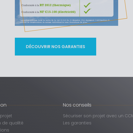
DÉCOUVRIR NOS GARANTIES
son
Nos conseils
projet
Sécuriser son projet avec un CC
 de qualité
Les garanties
tions