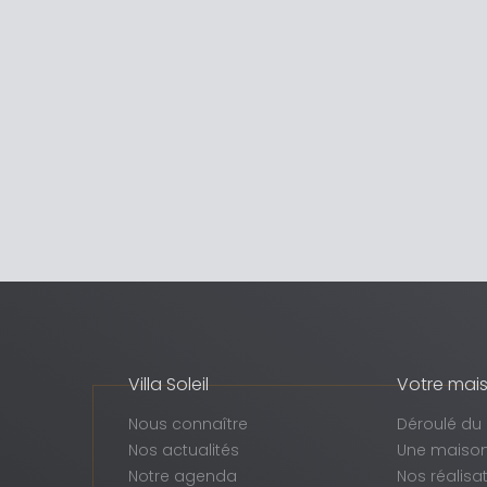
Villa Soleil
Votre mai
Nous connaître
Déroulé du 
Nos actualités
Une maison
Notre agenda
Nos réalisa