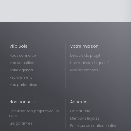
Villa Soleil
Votre maison
Nous connaître
Déroulé du projet
Nos actualités
Une maison de qualité
Notre agenda
Nos réalisations
Recrutement
Nos partenaires
Nos conseils
Annexes
Sécuriser son projet avec un
Plan du site
CCMI
Mentions légales
Les garanties
Politique de confidentialité